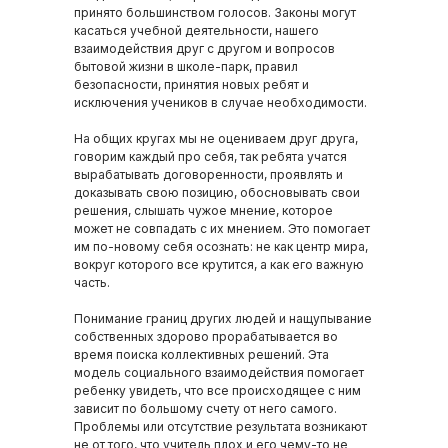
принято большинством голосов. Законы могут
касаться учебной деятельности, нашего
взаимодействия друг с другом и вопросов
бытовой жизни в школе-парк, правил
безопасности, принятия новых ребят и
исключения учеников в случае необходимости.
На общих кругах мы не оцениваем друг друга,
говорим каждый про себя, так ребята учатся
вырабатывать договоренности, проявлять и
доказывать свою позицию, обосновывать свои
решения, слышать чужое мнение, которое
может не совпадать с их мнением. Это помогает
им по-новому себя осознать: не как центр мира,
вокруг которого все крутится, а как его важную
часть.
Понимание границ других людей и нащупывание
собственных здорово прорабатывается во
время поиска коллективных решений. Эта
модель социального взаимодействия помогает
ребенку увидеть, что все происходящее с ним
зависит по большому счету от него самого.
Проблемы или отсутствие результата возникают
не от того, что учитель плох и его чему-то не