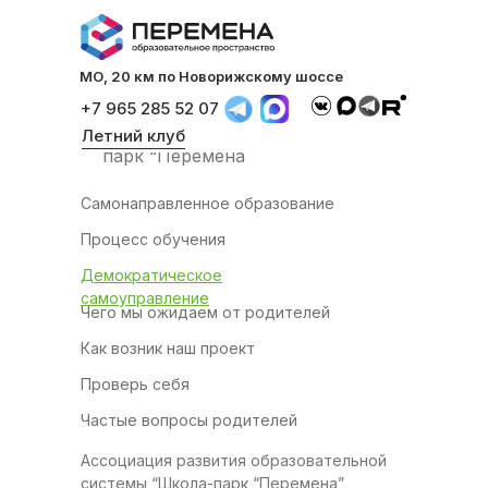
Проверь себя
Частые вопросы родителей
МО, 20 км по Новорижскому шоссе
МО, 20 км по Новорижскому шоссе
+7 965 285 52 07
+7 965 285 52 07
Ассоциация развития
образовательной системы “Школа-
Летний клуб
Летний клуб
парк “Перемена
Самонаправленное образование
Процесс обучения
Демократическое
самоуправление
Чего мы ожидаем от родителей
Как возник наш проект
Проверь себя
Частые вопросы родителей
Ассоциация развития образовательной
системы “Школа-парк “Перемена”